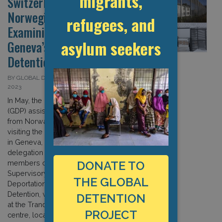
migrants,
Switzerland: GDP Assists
Norwegian Delegation in
refugees, and
Examining Operations at
asylum seekers
Geneva’s Frambois
Detention Centre
BY GLOBAL DETENTION PROJECT ON 25 JUNE
2023
In May, the Global Detention Project
(GDP) assisted an official delegation
from Norway’s Ministry of Justice in
visiting the Frambois Detention Centre
in Geneva, Switzerland. The
delegation was comprised of
DONATE TO
members of the Norwegian
Supervisory Board for Forced
THE GLOBAL
Deportations and Immigration
Detention, which monitors operations
DETENTION
at the Trandum immigration detention
PROJECT
centre, located near Oslo. The […]