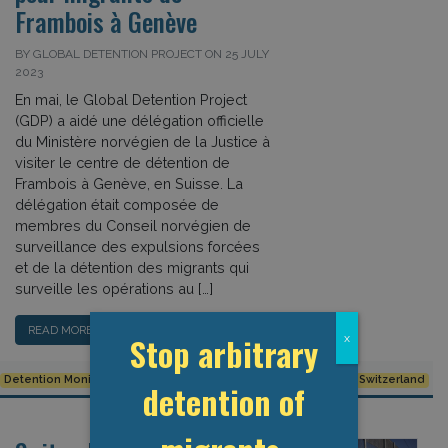
Frambois à Genève
BY GLOBAL DETENTION PROJECT ON 25 JULY
2023
En mai, le Global Detention Project
(GDP) a aidé une délégation officielle
du Ministère norvégien de la Justice à
visiter le centre de détention de
Frambois à Genève, en Suisse. La
délégation était composée de
membres du Conseil norvégien de
surveillance des expulsions forcées
et de la détention des migrants qui
surveille les opérations au […]
READ MORE…
Stop arbitrary
x
Detention Monitoring
Frambois Detention Centre
Norway
Switzerland
detention of